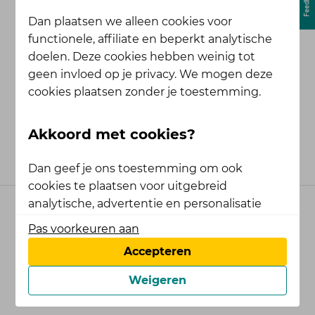
Dien een klacht in
Dan plaatsen we alleen cookies voor
functionele, affiliate en beperkt analytische
Heb je een klacht over het Gezond
doelen. Deze cookies hebben weinig tot
Ondernemen platform? Vul dan ons
geen invloed op je privacy. We mogen deze
digitale klachtenformulier in.
cookies plaatsen zonder je toestemming.
Online klacht indienen
Akkoord met cookies?
Dan geef je ons toestemming om ook
cookies te plaatsen voor uitgebreid
analytische, advertentie en personalisatie
doelen. Deze cookies hebben invloed op je
Cookies
Disclaimer
Privacy
Service
Pas voorkeuren aan
privacy.
Accepteren
Veiligheid
Zelf je voorkeuren aanpassen?
Weigeren
Aangeboden door